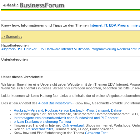
Know how, Informationen und Tipps zu den Themen
Internet, IT, EDV, Programmie
.. / Startseite /
Hauptkategorien
Allgemein
DSL
Drucker
EDV
Hardware
Internet
Multimedia
Programmierung
Rechenzentru
Unterkategorien
Ueber dieses Verzeichnis:
Wir bieten Ihnen hier eine Uebersicht ueber Websiten mit den Themen EDV, Internet, Prog
Wenn Sie sich ebenfalls in dieses Verzeichnis eintragen moechten, beachten Sie bitte unse
Leider koennen wir keine Haftung fuer Links und Inhalte der einzelnen Angebote uebernehm
Dies ist ein Angebot des
4-deal Businessforum
- Know how, Geschaeftskontakte und Infor
Rucksack-Versand: Rucksäcke von Eastpack, 4You, Jansport, Dakine
Dienstleistungen fuer Rechtsanwaelte, Steuerberater, Unternehmensberater: SEO,
Internetagenturen deutschlandweit nach Bundesland und PLZ sortiert
private Krankenversicherung Tariftest
Hinweise zu Handel im Internet,
Onlineverkauf
, Shops im Internet, Webshops, Onli
Reisen,
Reiseveranstalter
, Urlaubsreisen, Fluege, Pauschalreisen
Know how und Eine Einfuherung in das Thema
Girokonto Test